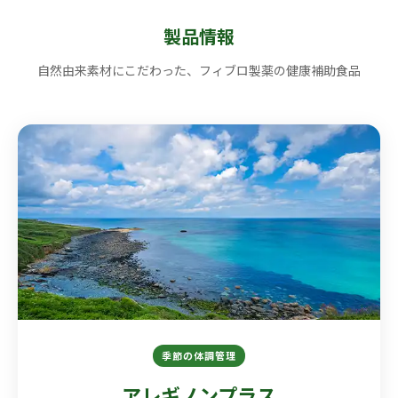
自然の力で、
製品情報
自然由来素材にこだわった、フィブロ製薬の健康補助食品
毎日を整える。
フィブロ製薬が自然由来素材にこだわり続ける理由
アレギノンプラス
イサゴールプラス
季節の体調管理
アレギノンプラス