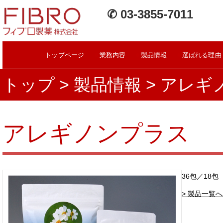
✆ 03-3855-7011
●
●
●
●
トップページ
業務内容
製品情報
選ばれる理由
トップ
>
製品情報
> アレギ
アレギノンプラス
36包／18包
> 製品一覧